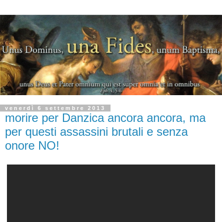
venerdì 6 settembre 2013
morire per Danzica ancora ancora, ma
per questi assassini brutali e senza
onore NO!