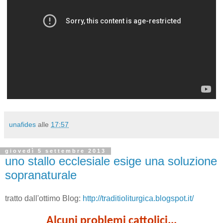
unafides
alle
17:57
giovedì 5 settembre 2013
uno stallo ecclesiale esige una soluzione
sopranaturale
tratto dall'ottimo Blog:
http://traditioliturgica.blogspot.it/
Alcuni problemi cattolici...