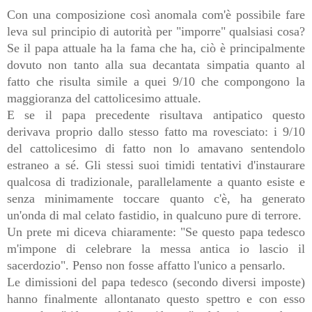
Con una composizione così anomala com'è possibile fare
leva sul principio di autorità per "imporre" qualsiasi cosa?
Se il papa attuale ha la fama che ha, ciò è principalmente
dovuto non tanto alla sua decantata simpatia quanto al
fatto che risulta simile a quei 9/10 che compongono la
maggioranza del cattolicesimo attuale.
E se il papa precedente risultava antipatico questo
derivava proprio dallo stesso fatto ma rovesciato: i 9/10
del cattolicesimo di fatto non lo amavano sentendolo
estraneo a sé. Gli stessi suoi timidi tentativi d'instaurare
qualcosa di tradizionale, parallelamente a quanto esiste e
senza minimamente toccare quanto c'è, ha generato
un'onda di mal celato fastidio, in qualcuno pure di terrore.
Un prete mi diceva chiaramente: "Se questo papa tedesco
m'impone di celebrare la messa antica io lascio il
sacerdozio". Penso non fosse affatto l'unico a pensarlo.
Le dimissioni del papa tedesco (secondo diversi imposte)
hanno finalmente allontanato questo spettro e con esso