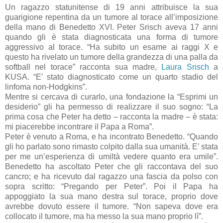
Un ragazzo statunitense di 19 anni attribuisce la sua
guarigione repentina da un tumore al torace all’imposizione
della mano di Benedetto XVI. Peter Srisch aveva 17 anni
quando gli è stata diagnosticata una forma di tumore
aggressivo al torace. “Ha subito un esame ai raggi X e
questo ha rivelato un tumore della grandezza di una palla da
softball nel torace” racconta sua madre,
Laura Srisch
a
KUSA. “E’ stato diagnosticato come un quarto stadio del
linfoma non-Hodgkins”.
Mentre si cercava di curarlo, una fondazione la “Esprimi un
desiderio” gli ha permesso di realizzare il suo sogno: “La
prima cosa che Peter ha detto – racconta la madre – è stata:
mi piacerebbe incontrare il Papa a Roma”.
Peter è venuto a Roma, e ha incontrato Benedetto. “Quando
gli ho parlato sono rimasto colpito dalla sua umanità. E’ stata
per me un’esperienza di umiltà vedere quanto era umile”.
Benedetto ha ascoltato Peter che gli raccontava del suo
cancro; e ha ricevuto dal ragazzo una fascia da polso con
sopra scritto: “Pregando per Peter”. Poi il Papa ha
appoggiato la sua mano destra sul torace, proprio dove
avrebbe dovuto essere il tumore. “Non sapeva dove era
collocato il tumore, ma ha messo la sua mano proprio lì”.