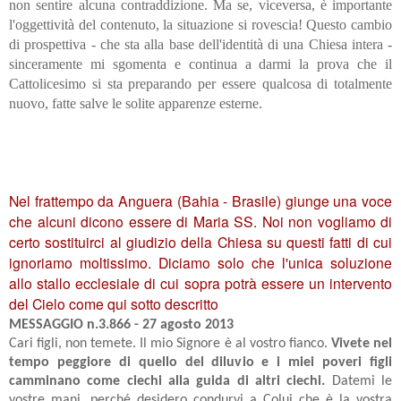
non sentire alcuna contraddizione. Ma se, viceversa, è importante
l'oggettività del contenuto, la situazione si rovescia! Questo cambio
di prospettiva - che sta alla base dell'identità di una Chiesa intera -
sinceramente mi sgomenta e continua a darmi la prova che il
Cattolicesimo si sta preparando per essere qualcosa di totalmente
nuovo, fatte salve le solite apparenze esterne.
Nel frattempo da Anguera (Bahia - Brasile) giunge una voce
che alcuni dicono essere di Maria SS. Noi non vogliamo di
certo sostituirci al giudizio della Chiesa su questi fatti di cui
ignoriamo moltissimo. Diciamo solo che l'unica soluzione
allo stallo ecclesiale di cui sopra potrà essere un intervento
del Cielo come qui sotto descritto
MESSAGGIO n.3.866 - 27 agosto 2013
Cari figli, non temete. Il mio Signore è al vostro fianco.
Vivete nel
tempo peggiore di quello del diluvio e i miei poveri figli
camminano come ciechi alla guida di altri ciechi.
Datemi le
vostre mani, perché desidero condurvi a Colui che è la vostra