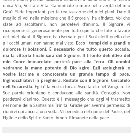
unica Via, Verità e Vita. Camminate sempre nella verità del mio
Gesù. Siete importanti per la realizzazione dei miei piani. Date il
meglio di voi nella missione che il Signore vi ha affidato. Voi che
state ad ascoltarmi, non perdetevi d’animo. Il Signore vi
ricompenserà generosamente per tutto quello che fate a favore
dei miei piani. Il Signore ha riservato per i Suoi eletti quello che
gli occhi umani non hanno mai visto.
Ecco i tempi delle grandi e
dolorose tribolazioni. È necessario che tutto questo accada,
ma la vittoria finale sarà del Signore. Il trionfo definitivo del
mio Cuore Immacolato porterà pace alla Terra. Gli uomini
vedranno la mano potente di Dio agire. Egli asciugherà le
vostre lacrime e conoscerete un grande tempo di pace.
Inginocchiatevi in preghiera. Restate con il Signore. Cercatelo
nell’Eucarestia.
Egli è la vostra forza. Ascoltatelo nel Vangelo. Le
Sue parole orientano e conducono alla santità. Coraggio. Non
perdetevi d’animo. Questo è il messaggio che oggi vi trasmetto
nel nome della Santissima Trinità. Grazie per avermi permesso di
riunirvi qui ancora una volta. Vi benedico nel nome del Padre, del
Figlio e dello Spirito Santo. Amen. Rimanete nella pace.