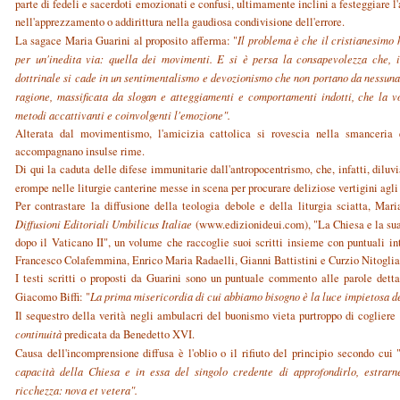
parte di fedeli e sacerdoti emozionati e confusi, ultimamente inclini a festeggiare l'
nell'apprezzamento o addirittura nella gaudiosa condivisione dell'errore.
La sagace Maria Guarini al proposito afferma: "
Il problema è che il cristianesimo
per un'inedita via: quella dei movimenti. E si è persa la consapevolezza che, 
dottrinale si cade in un sentimentalismo e devozionismo che non portano da nessuna
ragione, massificata da slogan e atteggiamenti e comportamenti indotti, che la v
metodi accattivanti e coinvolgenti l'emozione".
Alterata dal movimentismo, l'amicizia cattolica si rovescia nella smanceria 
accompagnano insulse rime.
Di qui la caduta delle difese immunitarie dall'antropocentrismo, che, infatti, diluv
erompe nelle liturgie canterine messe in scena per procurare deliziose vertigini agl
Per contrastare la diffusione della teologia debole e della liturgia sciatta, Mar
Diffusioni Editoriali Umbilicus Italiae
(www.edizionideui.com), "La Chiesa e la su
dopo il Vaticano II", un volume che raccoglie suoi scritti insieme con puntuali in
Francesco Colafemmina, Enrico Maria Radaelli, Gianni Battistini e Curzio Nitoglia
I testi scritti o proposti da Guarini sono un puntuale commento alle parole detta
Giacomo Biffi: "
La prima misericordia di cui abbiamo bisogno è la luce impietosa de
Il sequestro della verità negli ambulacri del buonismo vieta purtroppo di cogliere i
continuità
predicata da Benedetto XVI.
Causa dell'incomprensione diffusa è l'oblio o il rifiuto del principio secondo cui 
capacità della Chiesa e in essa del singolo credente di approfondirlo, estrar
ricchezza: nova et vetera".