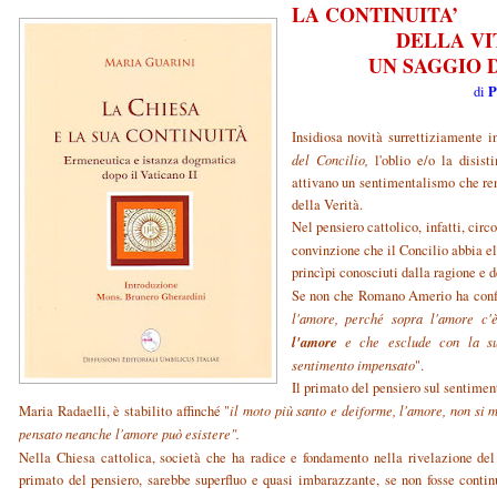
LA CONTINUITA’
DELLA VI
UN SAGGIO 
P
di
Insidiosa novità surrettiziamente i
del Concilio,
l'oblio e/o la disis
attivano un sentimentalismo che ren
della Verità.
Nel pensiero cattolico, infatti, circ
convinzione che il Concilio abbia e
princìpi conosciuti dalla ragione e d
Se non che Romano Amerio ha confut
l'amore, perché sopra l'amore c
l'amore
e che esclude con la su
sentimento impensato
".
Il primato del pensiero sul sentimen
Maria Radaelli, è stabilito affinché "
il moto più santo e deiforme, l'amore, non si 
pensato neanche l'amore può esistere".
Nella Chiesa cattolica, società
che ha radice e fondamento nella rivelazione del
primato del pensiero, sarebbe superfluo e quasi imbarazzante, se non fosse contin