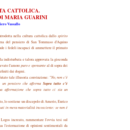
TA CATTOLICA.
DI MARIA GUARINI
iero Vassallo
ntrodotta nella cultura cattolica dallo
spirito
tima del pensiero di San Tommaso d'Aquino
de i fedeli incapaci di ammettere il primato
ola indisturbata e talora approvata la gioconda
levato l'amore
puro e spensante
al di sopra dei
efiniti dai dogmi.
ato tale illusoria convinzione: "
No, non c'è
Sopra tutto c'è
'è un pensiero che afferma
a affermazione che sopra tutto ci sia un
to, lo sostiene un discepolo di Amerio, Enrico
muti in mera materialità incosciente: se non è
 Logos increato, rammentare l'ovvia tesi sul
ua l'esternazione di opinioni sentimentali da