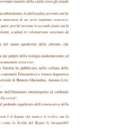
avvenuto transito della carità verso gli erranti
 ha abbandonato la philosophia perennis anche
in mancanza di un serio impianto teoretico-
 parte perché mettono in secondo piano sia la
olontà, scaduta in volontarismo sostenuto da
e nel suono sgradevole delle chitarre, che
ia dai pulpiti della teologia modernizzante ed
i ecumenisti
senza rete
.
ia Guarini ha pubblicato, nella collana delle
a continuità Ermeneutica e istanza dogmatica
terventi di Brunero Gherardini, Antonio Livi,
.
te dall'illuminata intransigenza al cardinale
lla verità".
l profondo significato dell'
ermeneutica della
"
non è il dogma che muta o si evolve, ma la
ne come lo Scriba del Regno le inesauribili