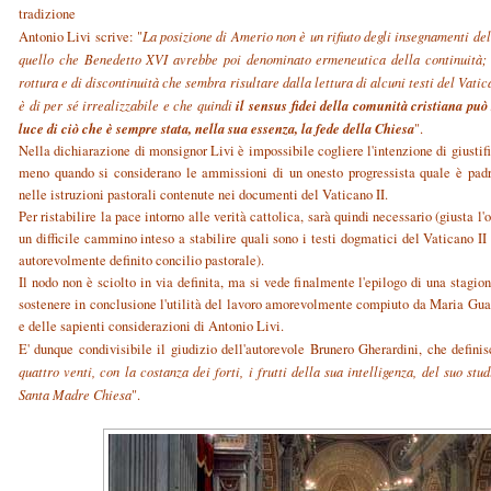
tradizione
Antonio Livi scrive: "
La posizione di Amerio non è un rifiuto degli insegnamenti de
quello che Benedetto XVI avrebbe poi denominato ermeneutica della continuità; i
rottura e di discontinuità che sembra risultare dalla lettura di alcuni testi del Vatic
il sensus fidei della comunità cristiana può
è di per sé irrealizzabile e che quindi
luce di ciò che è sempre stata, nella sua essenza, la fede della Chiesa
".
Nella dichiarazione di monsignor Livi è impossibile cogliere l'intenzione di giustific
meno quando si considerano le ammissioni di un onesto progressista quale è padre
nelle istruzioni pastorali contenute nei documenti del Vaticano II.
Per ristabilire la pace intorno alle verità cattolica, sarà quindi necessario (giusta 
un difficile cammino inteso a stabilire quali sono i testi dogmatici del Vaticano II 
autorevolmente definito concilio pastorale).
Il nodo non è sciolto in via definita, ma si vede finalmente l'epilogo di una stagi
sostenere in conclusione l'utilità del lavoro amorevolmente compiuto da Maria Gua
e delle sapienti considerazioni di Antonio Livi.
E' dunque condivisibile il giudizio dell'autorevole Brunero Gherardini, che definisc
quattro venti, con la costanza dei forti, i frutti della sua intelligenza, del suo st
Santa Madre Chiesa
".