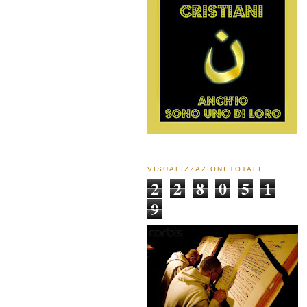
VISUALIZZAZIONI TOTALI
2
2
8
0
5
1
9