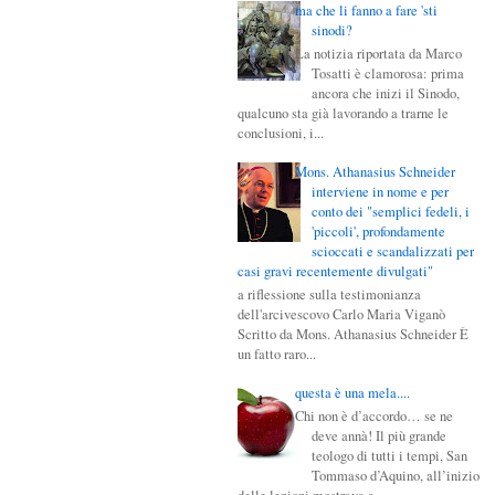
ma che li fanno a fare 'sti
sinodi?
La notizia riportata da Marco
Tosatti è clamorosa: prima
ancora che inizi il Sinodo,
qualcuno sta già lavorando a trarne le
conclusioni, i...
Mons. Athanasius Schneider
interviene in nome e per
conto dei "semplici fedeli, i
'piccoli', profondamente
scioccati e scandalizzati per
casi gravi recentemente divulgati"
Una riflessione sulla testimonianza
dell'arcivescovo Carlo Maria Viganò
Scritto da Mons. Athanasius Schneider È
un fatto raro...
questa è una mela....
Chi non è d’accordo… se ne
deve annà! Il più grande
teologo di tutti i tempi, San
Tommaso d’Aquino, all’inizio