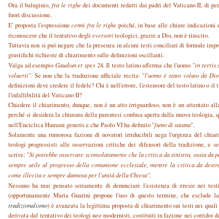
Ora il baluginio,
fra le righe
dei documenti redatti dai padri del Vaticano II, di pen
fuori discussione.
E' proposta l'espressione
cenni fra le righe
poiché, in base alle chiare indicazion
riconoscere che il tentativo degli
eversori
teologici, grazie a Dio, non è riuscito.
Tuttavia non si può negare che la presenza in alcuni testi conciliari di formule impr
giustifichi richieste di chiarimento sulle definizioni oscillanti.
Valga ad esempio
Gaudiun et spes
24. Il testo latino afferma che l'uomo "
in terris
voluerit".
Se non che la traduzione ufficiale recita: "
l'uomo è stato voluto da Dio
definizioni deve credere il fedele? Chi è nell'errore, l'estensore del testo latino o i
l'infallibilità del Vaticano II?
Chiedere il chiarimento, dunque, non è un atto irriguardoso, non è un attentato all
perché si desidera la chiusura della parentesi confusa aperta dalla nuova teologia,
nell'Enciclica Humani generis e che Paolo VI ha definito "
fumo di satana
".
Solamente una rumorosa fazione di novatori irriducibili nega l'urgenza del chiari
teologi progressisti alle osservazioni critiche dei difensori della tradizione, e
scrive: "
Si potrebbe osservare sconsolatamente che la critica da sinistra, ossia da p
sempre utile al progresso della comunione ecclesiale, mentre la critica da destra
come illecita e sempre dannosa per l'unità della Chiesa".
Nessuno ha mai pensato seriamente di denunciare l'esistenza di eresie nei test
(opportunamente Maria Guarini propone l'uso di questo termine, che esclude l
tradizionalismo
) è avanzata la legittima proposta di chiarimento sui testi nei quali
derivata dal tentativo dei teologi neo modernisti, costituiti in fazione nei corridoi d