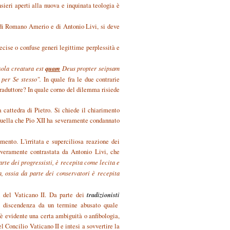
sieri aperti alla nuova e inquinata teologia è
i di Romano Amerio e di Antonio Livi, si deve
ecise o confuse generi legittime perplessità e
quam
 sola creatura est
Deus propter seipsam
 per Se stesso".
In quale fra le due contrarie
l traduttore? In quale corno del dilemma risiede
a cattedra di Pietro. Si chiede il chiarimento
 quella che Pio XII ha severamente condannato
mento. L'irritata e superciliosa reazione dei
 severamente contrastata da Antonio Livi, che
arte dei progressisti, è recepita come lecita e
, ossia da parte dei conservatori è recepita
tradizionisti
i del Vaticano II. Da parte dei
a discendenza da un termine abusato quale
 è evidente una certa ambiguità o anfibologia,
el Concilio Vaticano II e intesi a sovvertire la